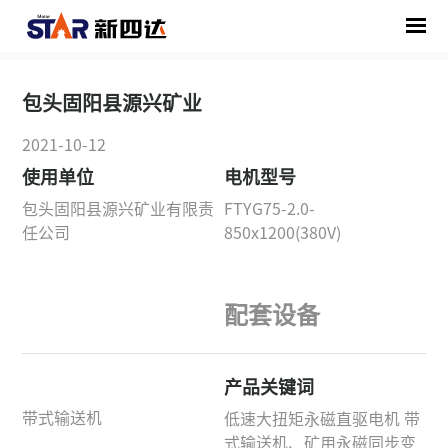
首页
/
解决方案
/
/
包头固阳县源兴矿业
包头固阳县源兴矿业
2021-10-12
使用单位
电机型号
包头固阳县源兴矿业有限责
FTYG75-2.0-
任公司
850x1200(380V)
配套设备
产品关键词
带式输送机
低速大扭矩永磁直驱电机 带
式输送机、矿用永磁同步变